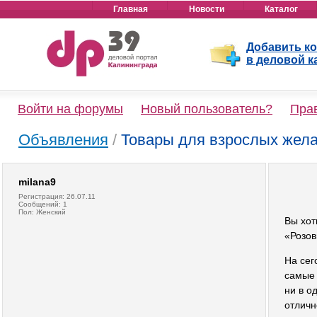
Главная
Новости
Каталог
Добавить к
в деловой к
Войти на форумы
Новый пользователь?
Пра
Объявления
/
Товары для взрослых жел
milana9
Регистрация: 26.07.11
Сообщений: 1
Пол: Женский
Вы хот
«Розов
На сег
самые 
ни в о
отличн