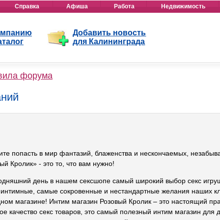
Справка
Афиша
Работа
Недвижимость
омпанию
Добавить новость
аталог
для Калининграда
вила форума
аний
ите попасть в мир фантазий, блаженства и нескончаемых, незабы
ый Кролик» - это то, что вам нужно!
одняшний день в нашем сексшопе самый широкий выбор секс игруш
интимные, самые сокровенные и нестандартные желания наших кли
дном магазине! Интим магазин Розовый Кролик – это настоящий пра
ое качество секс товаров, это самый полезный интим магазин дл