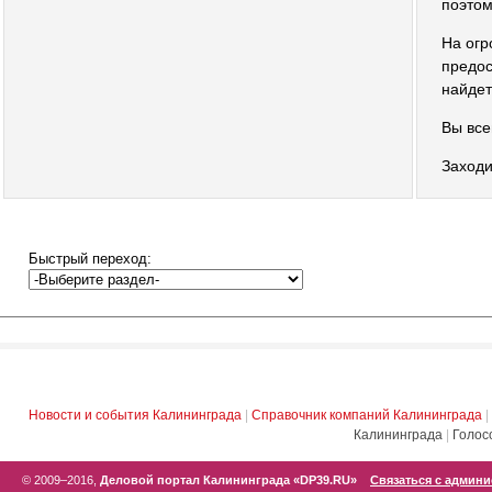
поэтом
На огр
предос
найдет
Вы все
Заходи
Быстрый переход:
Новости и события Калининграда
|
Справочник компаний Калининграда
|
Калининграда
|
Голос
© 2009–2016,
Деловой портал Калининграда «DP39.RU»
Связаться с админ