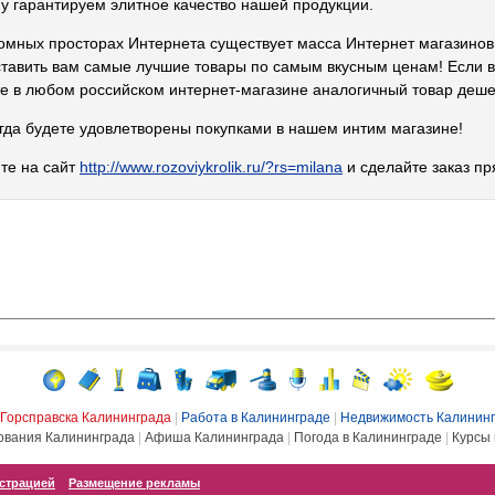
у гарантируем элитное качество нашей продукции.
омных просторах Интернета существует масса Интернет магазино
тавить вам самые лучшие товары по самым вкусным ценам! Если вы
е в любом российском интернет-магазине аналогичный товар деше
гда будете удовлетворены покупками в нашем интим магазине!
те на сайт
http://www.rozoviykrolik.ru/?rs=milana
и сделайте заказ пр
Горсправска Калининграда
|
Работа в Калининграде
|
Недвижимость Калинин
ования Калининграда
|
Афиша Калининграда
|
Погода в Калининграде
|
Курсы 
истрацией
Размещение рекламы