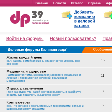
Главная
Новости
Каталог
Справка
Аф
Добавить
компанию
в деловой
каталог
Войти на форумы
Новый пользователь?
Пра
´Деловые форумы Калининграда´
Сообщений
Жизнь каждый день
15
Быт, работа, семейная жизнь, студенчество, любовь: всё
обо всём
Медицина и здоровье
Размещаются темы, касающиеся здорового образа жизни,
11
лечения и профилактики болезней, реализации
медикаментов
Отдых, развлечения
3
Где и как отдохнуть, какой ресторан выбрать, в какой клуб
сходить, где подкачать мышечную массу
Компьютеры
5
Всё, что связано с компьютерными технологиями, связью и
цифровыми коммуникациями