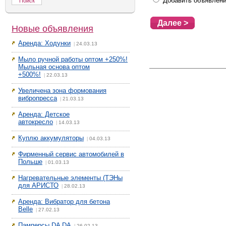
Добавить объявлени
Новые объявления
Аренда: Ходунки
24.03.13
|
Мыло ручной работы оптом +250%!
Мыльная основа оптом
+500%!
22.03.13
|
Увеличена зона формования
вибропресса
21.03.13
|
Аренда: Детское
автокресло
14.03.13
|
Куплю аккумуляторы
04.03.13
|
Фирменный сервис автомобилей в
Польше
01.03.13
|
Нагревательные элементы (ТЭНы
для АРИСТО
28.02.13
|
Аренда: Вибратор для бетона
Belle
27.02.13
|
Памперсы DA DA
26.02.13