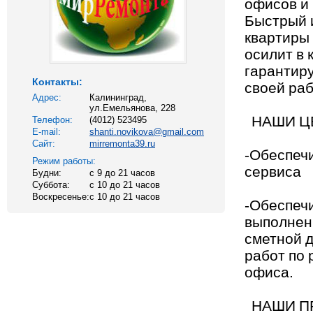
офисов и
Быстрый 
квартиры
осилит в 
гарантиру
Контакты:
своей ра
Адрес:
Калининград,
ул.Емельянова, 228
НАШИ Ц
Телефон:
(4012) 523495
E-mail:
shanti.novikova@gmail.com
Сайт:
mirremonta39.ru
-Обеспеч
Режим работы:
сервиса
Будни:
с 9 до 21 часов
Суббота:
с 10 до 21 часов
Воскресенье:
с 10 до 21 часов
-Обеспеч
выполнен
сметной 
работ по 
офиса.
НАШИ П