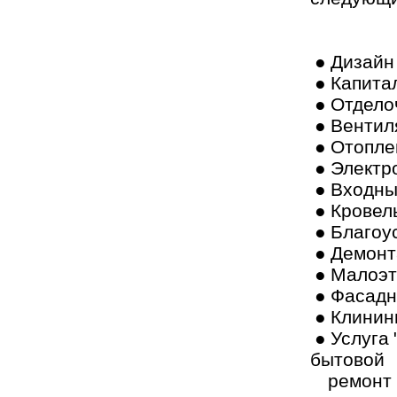
● Дизайн
● Капита
● Отдело
● Вентил
● Отопле
● Электр
● Входны
● Кровел
● Благоу
● Демонт
● Малоэт
● Фасадн
● Клинин
● Услуга
бытово
ремонт