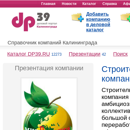
Главная
Новости
Каталог
Справка
Аф
Добавить
компанию
в деловой
каталог
Справочник компаний Калининграда
Каталог DP39.RU
Презентации
Поиск
12273
42
Презентация компании
Строит
компан
Строител
компания
амбициоз
коллекти
большой 
переработ