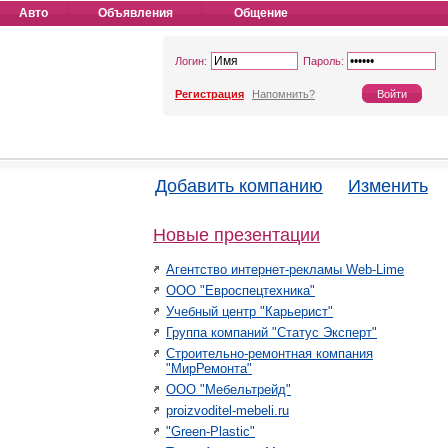
Авто
Объявления
Общение
Логин:
Пароль:
Регистрация
Напомнить?
Добавить компанию
Изменить
Новые презентации
Агентство интернет-рекламы Web-Lime
ООО "Евроспецтехника"
Учебный центр "Карьерист"
Группа компаний "Статус Эксперт"
Строительно-ремонтная компания
"МирРемонта"
ООО "Мебельтрейд"
proizvoditel-mebeli.ru
"Green-Plastic"