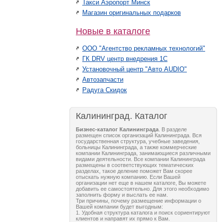
Такси Аэропорт Минск
Магазин оригинальных подарков
Новые в каталоге
ООО "Агентство рекламных технологий"
ГК DRV центр внедрения 1С
Установочный центр "Авто AUDIO"
Автозапчасти
Радуга Скидок
Калининград. Каталог
Бизнес-каталог Калининграда
. В разделе
размещен список организаций Калининграда. Вся
государственная структура, учебные заведения,
больницы Калининграда, а также коммерческие
компании Калининграда, занимающиеся различными
видами деятельности. Все компании Калининграда
размещены в соответствующих тематических
разделах, такое деление поможет Вам скорее
отыскать нужную компанию. Если Вашей
организации нет еще в нашем каталоге, Вы можете
добавить ее самостоятельно. Для этого необходимо
заполнить форму и выслать ее нам.
Три причины, почему размещение информации о
Вашей компании будет выгодным:
1. Удобная структура каталога и поиск сориентируют
клиентов и направят их прямо к Вам.