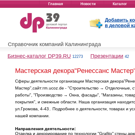
Главная
Новости
Каталог
Добавить к
в деловой к
Справочник компаний Калининграда
Бизнес-каталог DP39.RU
Презентации
12273
42
Мастерская декора"Ренессанс Мастер"
Сферы деятельности организации Мастерская декора"Рене
Мастер",сайт:rm.ucoz.de - "Строительство → Отделочные, 
работы", "Производство → Окна, фасады", "Магазины, тов
покрытия", и смежные области. Наша организация находитс
ул.Громова, 4-43.. Подробнее о деятельности, товарах и ус
нашей компании.
Направления деятельности:
Отделка и декорирование по технологии "Grafito":стены,арк