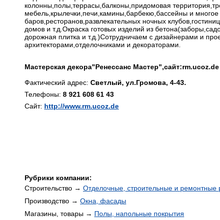
колонны,полы,террасы,балконы,придомовая территория,тр
мебель,крылечки,печи,камины,барбекю,бассейны и многое 
баров,ресторанов,развлекательных ночных клубов,гостиниц
домов и т.д.Окраска готовых изделий из бетона(заборы,сад
дорожная плитка и т.д.)Сотрудничаем с дизайнерами и пр
архитекторами,отделочниками и декораторами.
Мастерская декора"Ренессанс Мастер",сайт:rm.ucoz.de
Фактический адрес:
Светлый, ул.Громова, 4-43.
Телефоны:
8 921 608 61 43
Сайт:
http://www.rm.ucoz.de
Рубрики компании:
Строительство →
Отделочные, строительные и ремонтные 
Производство →
Окна, фасады
Магазины, товары →
Полы, напольные покрытия