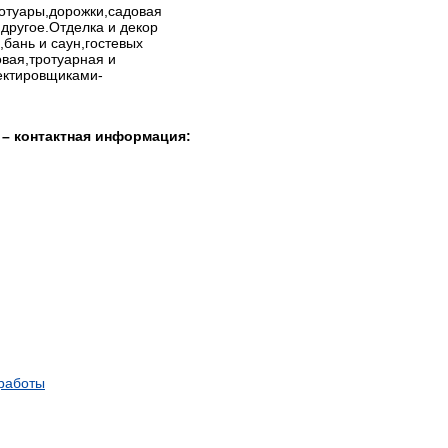
отуары,дорожки,садовая
другое.Отделка и декор
,бань и саун,гостевых
овая,тротуарная и
оектировщиками-
 – контактная информация:
работы