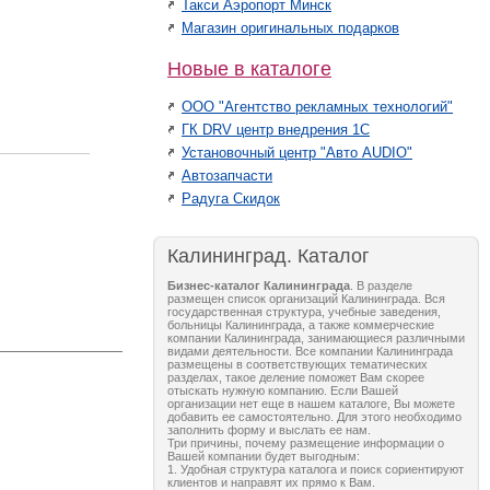
Такси Аэропорт Минск
Магазин оригинальных подарков
Новые в каталоге
ООО "Агентство рекламных технологий"
ГК DRV центр внедрения 1С
Установочный центр "Авто AUDIO"
Автозапчасти
Радуга Скидок
Калининград. Каталог
Бизнес-каталог Калининграда
. В разделе
размещен список организаций Калининграда. Вся
государственная структура, учебные заведения,
больницы Калининграда, а также коммерческие
компании Калининграда, занимающиеся различными
видами деятельности. Все компании Калининграда
размещены в соответствующих тематических
разделах, такое деление поможет Вам скорее
отыскать нужную компанию. Если Вашей
организации нет еще в нашем каталоге, Вы можете
добавить ее самостоятельно. Для этого необходимо
заполнить форму и выслать ее нам.
Три причины, почему размещение информации о
Вашей компании будет выгодным:
1. Удобная структура каталога и поиск сориентируют
клиентов и направят их прямо к Вам.