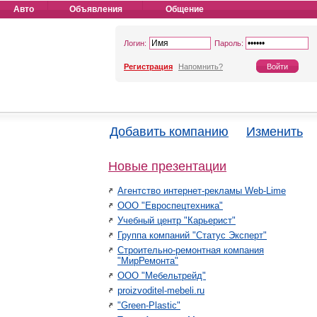
Авто
Объявления
Общение
Логин:
Пароль:
Регистрация
Напомнить?
Добавить компанию
Изменить
Новые презентации
Агентство интернет-рекламы Web-Lime
ООО "Евроспецтехника"
Учебный центр "Карьерист"
Группа компаний "Статус Эксперт"
Строительно-ремонтная компания
"МирРемонта"
ООО "Мебельтрейд"
proizvoditel-mebeli.ru
"Green-Plastic"