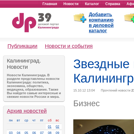
Главная
Новости
Каталог
Справка
Аф
Добавить
компанию
в деловой
каталог
Публикации
Новости и события
Звездные 
Калининград.
Новости
Калининг
Новости Калининграда. В
разделе представлены новости
Калининграда: политика,
экономика, общество,
медицина, образование. Также
15.10.12 13:04
Прочтений новости
2
Вы найдете самые интересные и
свежие новости России и мира.
Бизнес
Архив новостей
пн
вт
ср
чт
пт
сб
вс
01
02
03
04
05
06
07
08
09