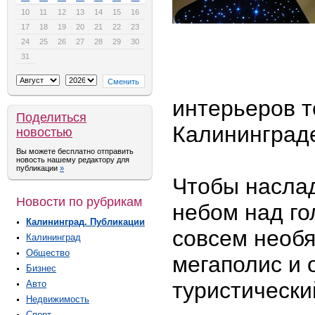
10
11
12
13
14
15
16
17
18
19
20
21
22
23
24
25
26
27
28
29
30
31
интерьеров т
Поделиться
Калининград
новостью
Вы можете бесплатно отправить
новость нашему редактору для
публикации
»
Чтобы насла
Новости по рубрикам
небом над го
Калининград. Публикации
совсем необя
Калининград
Общество
мегаполис и 
Бизнес
туристически
Авто
Недвижимость
Спорт