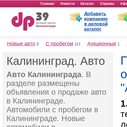
Главная
Новости
Каталог
Справка
Аф
Добавить
компанию
в деловой
каталог
Новые авто
С пробегом
Аукционные
0
113
1
П
Калининград. Авто
о
Авто Калининграда
. В
разделе размещены
"
объявления о продаже авто
в Калининграде.
1
Автомобили с пробегом в
т
Калининграде. Новые
л