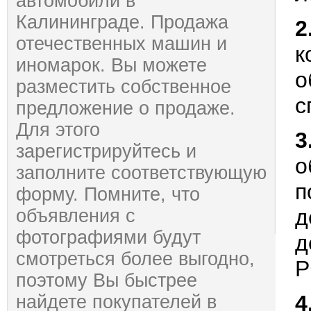
автомобили в
Калининграде. Продажа
2
отечественных машин и
к
иномарок. Вы можете
о
разместить собственное
с
предложение о продаже.
Для этого
3
зарегистрируйтесь и
о
заполните соответствующую
п
форму. Помните, что
д
объявления с
фотографиями будут
д
смотреться более выгодно,
Р
поэтому Вы быстрее
4
найдете покупателей в