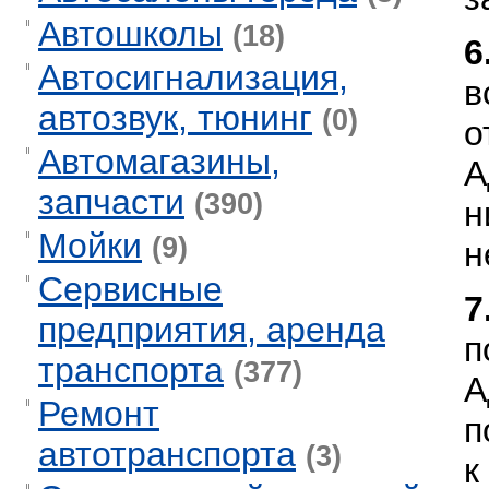
Автошколы
(18)
6
Автосигнализация,
в
автозвук, тюнинг
(0)
о
Автомагазины,
А
запчасти
(390)
н
Мойки
(9)
н
Сервисные
7
предприятия, аренда
п
транспорта
(377)
А
Ремонт
п
автотранспорта
(3)
к