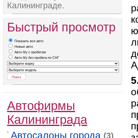
Калининграде.
р
к
Быстрый просмотр
ю
л
Показать все авто
Новые авто
д
Авто б/у с пробегом
Авто б/у без пробега по СНГ
А
5
о
р
Автофирмы
п
Калининграда
п
Автосалоны города
(3)
з