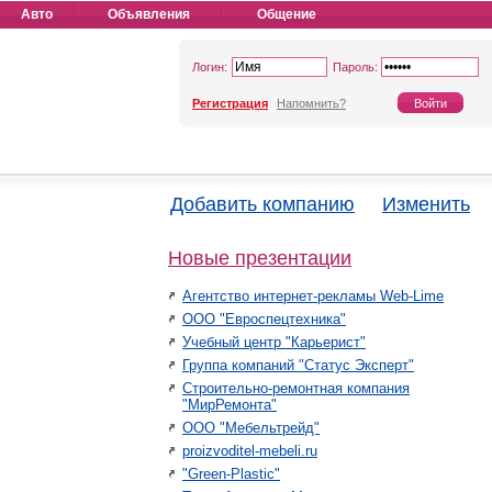
Авто
Объявления
Общение
Логин:
Пароль:
Регистрация
Напомнить?
Добавить компанию
Изменить
Новые презентации
Агентство интернет-рекламы Web-Lime
ООО "Евроспецтехника"
Учебный центр "Карьерист"
Группа компаний "Статус Эксперт"
Строительно-ремонтная компания
"МирРемонта"
ООО "Мебельтрейд"
proizvoditel-mebeli.ru
"Green-Plastic"