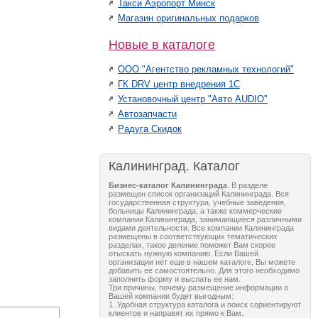
Такси Аэропорт Минск
Магазин оригинальных подарков
Новые в каталоге
ООО "Агентство рекламных технологий"
ГК DRV центр внедрения 1С
Установочный центр "Авто AUDIO"
Автозапчасти
Радуга Скидок
Калининград. Каталог
Бизнес-каталог Калининграда
. В разделе
размещен список организаций Калининграда. Вся
государственная структура, учебные заведения,
больницы Калининграда, а также коммерческие
компании Калининграда, занимающиеся различными
видами деятельности. Все компании Калининграда
размещены в соответствующих тематических
разделах, такое деление поможет Вам скорее
отыскать нужную компанию. Если Вашей
организации нет еще в нашем каталоге, Вы можете
добавить ее самостоятельно. Для этого необходимо
заполнить форму и выслать ее нам.
Три причины, почему размещение информации о
Вашей компании будет выгодным:
1. Удобная структура каталога и поиск сориентируют
клиентов и направят их прямо к Вам.