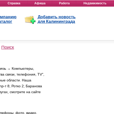
Справка
Афиша
Работа
Недвижимость
омпанию
Добавить новость
аталог
для Калининграда
Поиск
связь → Компьютеры,
ва связи, телефония, TV",
ные области. Наша
р-т 8; Ротко 2; Баранова
угах, смотрите на сайте
елефоны, фото, видео,