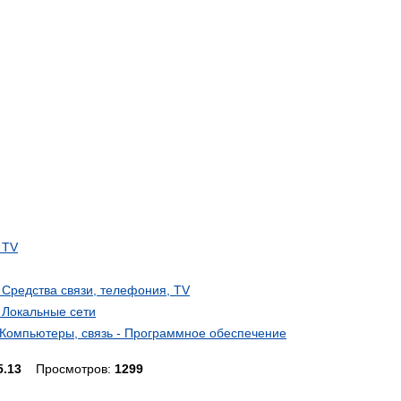
 TV
- Средства связи, телефония, TV
- Локальные сети
Компьютеры, связь - Программное обеспечение
5.13
Просмотров:
1299