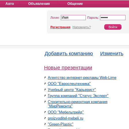
Авто
Объявления
Общение
Логин:
Пароль:
Регистрация
Напомнить?
Добавить компанию
Изменить
Новые презентации
Агентство интернет-рекламы Web-Lime
ООО "Евроспецтехника"
Учебный центр "Карьерист"
Группа компаний "Статус Эксперт"
Строительно-ремонтная компания
"МирРемонта"
ООО "Мебельтрейд"
proizvoditel-mebeli.ru
"Green-Plastic"