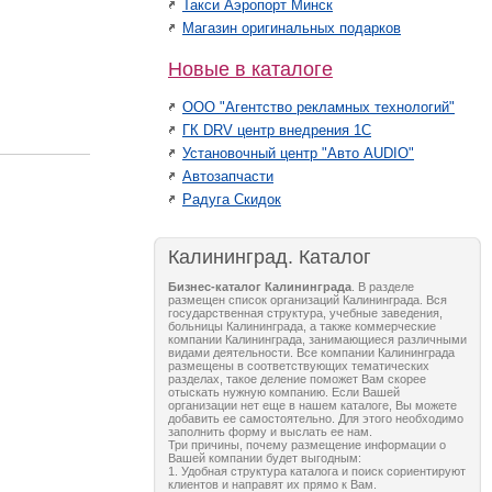
Такси Аэропорт Минск
Магазин оригинальных подарков
Новые в каталоге
ООО "Агентство рекламных технологий"
ГК DRV центр внедрения 1С
Установочный центр "Авто AUDIO"
Автозапчасти
Радуга Скидок
Калининград. Каталог
Бизнес-каталог Калининграда
. В разделе
размещен список организаций Калининграда. Вся
государственная структура, учебные заведения,
больницы Калининграда, а также коммерческие
компании Калининграда, занимающиеся различными
видами деятельности. Все компании Калининграда
размещены в соответствующих тематических
разделах, такое деление поможет Вам скорее
отыскать нужную компанию. Если Вашей
организации нет еще в нашем каталоге, Вы можете
добавить ее самостоятельно. Для этого необходимо
заполнить форму и выслать ее нам.
Три причины, почему размещение информации о
Вашей компании будет выгодным:
1. Удобная структура каталога и поиск сориентируют
клиентов и направят их прямо к Вам.