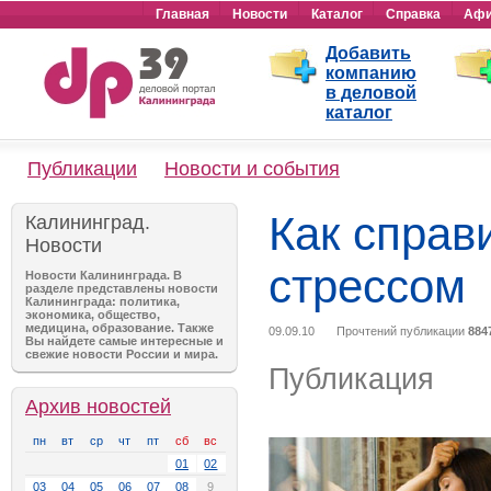
Главная
Новости
Каталог
Справка
Аф
Добавить
компанию
в деловой
каталог
Публикации
Новости и события
Как справ
Калининград.
Новости
стрессом
Новости Калининграда. В
разделе представлены новости
Калининграда: политика,
экономика, общество,
медицина, образование. Также
09.09.10
Прочтений публикации
884
Вы найдете самые интересные и
свежие новости России и мира.
Публикация
Архив новостей
пн
вт
ср
чт
пт
сб
вс
01
02
03
04
05
06
07
08
9