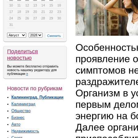
10
11
12
13
14
15
16
17
18
19
20
21
22
23
24
25
26
27
28
29
30
31
Особенностью
Поделиться
проявление 
новостью
Вы можете бесплатно отправить
симптомов н
новость нашему редактору для
публикации
»
раздражителе
Новости по рубрикам
Организм в у
Калининград. Публикации
первым дело
Калининград
Общество
энергию на б
Бизнес
Далее орган
Авто
Недвижимость
Спорт